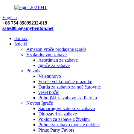
English
+86 754 85899232-819
sales805@amybenton.net
domov
Izdelki
Amazon vroče prodajane igrače
Vsakodnevne zabave
Asortiman za zabave
Igrače za zabave
Praznik
Valentinovo
Vesele velikonočne praznike
Darila za zabavo za noč čarovnic
vesel božič
Priboljški za zabavo sv. Patrika
Novost Igrače
Samorogovi izdelki za zabavo
Dinozavri za zabave
Poklon za zabave z živalmi
Pribor za zabavo morske deklice
Pirate Party Favors