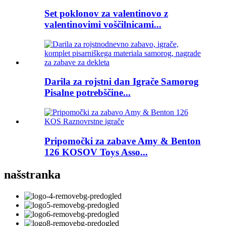
Set poklonov za valentinovo z
valentinovimi voščilnicami...
Darila za rojstni dan Igrače Samorog
Pisalne potrebščine...
Pripomočki za zabave Amy & Benton
126 KOSOV Toys Asso...
naš
stranka