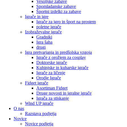
Vesoljske zabave
Spomladanske zabave
Športni izdelki za zabave
Igrače in igre
Igrače za igro in šport na prostem
poletne igrače
Izobraževalne igrače
Gradniki
Igra šaha
drugi
Igra pretvarjanja in predšolska vzgoja
Igrače z orožjem za cosplay
Doktorske igrače
Kuhinjske in kuharske igrače
Igrače za ličenje
Orodje Igrače
Fidget igrače
Asortiman Fidget
Druge novosti in igralne igrače
Igrača za stiskanje
Wind UP igrače
O nas
Razstava podjetja
Novice
Novice podjetja