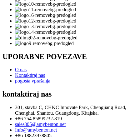
UPORABNE POVEZAVE
O nas
Kontaktiraj nas
pogosta vprašanja
kontaktiraj nas
301, stavba C, CHKC Innovate Park, Chengjiang Road,
Chenghai, Shantou, Guangdong, Kitajska.
+86 754 85899232-819
sales805@amybenton.net
Info@amybenton.net
+86 18823978805