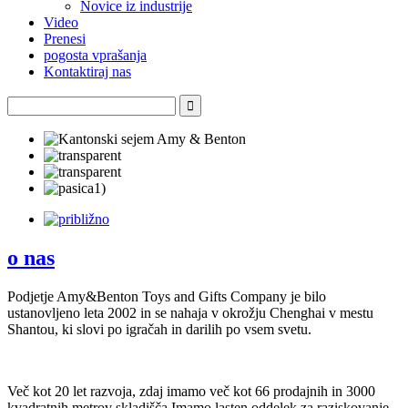
Novice iz industrije
Video
Prenesi
pogosta vprašanja
Kontaktiraj nas
o nas
Podjetje Amy&Benton Toys and Gifts Company je bilo
ustanovljeno leta 2002 in se nahaja v okrožju Chenghai v mestu
Shantou, ki slovi po igračah in darilih po vsem svetu.
Več kot 20 let razvoja, zdaj imamo več kot 66 prodajnih in 3000
kvadratnih metrov skladišča.Imamo lasten oddelek za raziskovanje