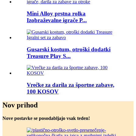
Mini Alloy prstna rolka
Izobraževalne igrače P...
Gusarski kostum, otroški dodatki
Treasure Play S...
Vrečke za darila za športne zabave,
100 KOSOV
Nov prihod
Nove postavke se posodabljajo vsak teden!