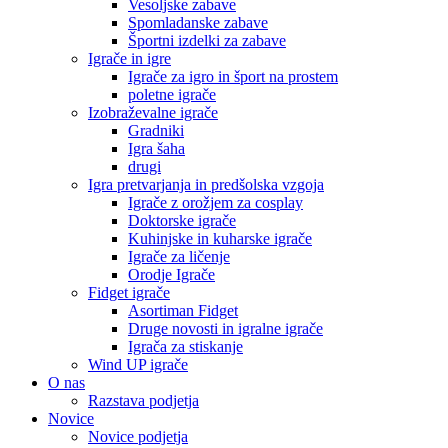
Vesoljske zabave
Spomladanske zabave
Športni izdelki za zabave
Igrače in igre
Igrače za igro in šport na prostem
poletne igrače
Izobraževalne igrače
Gradniki
Igra šaha
drugi
Igra pretvarjanja in predšolska vzgoja
Igrače z orožjem za cosplay
Doktorske igrače
Kuhinjske in kuharske igrače
Igrače za ličenje
Orodje Igrače
Fidget igrače
Asortiman Fidget
Druge novosti in igralne igrače
Igrača za stiskanje
Wind UP igrače
O nas
Razstava podjetja
Novice
Novice podjetja