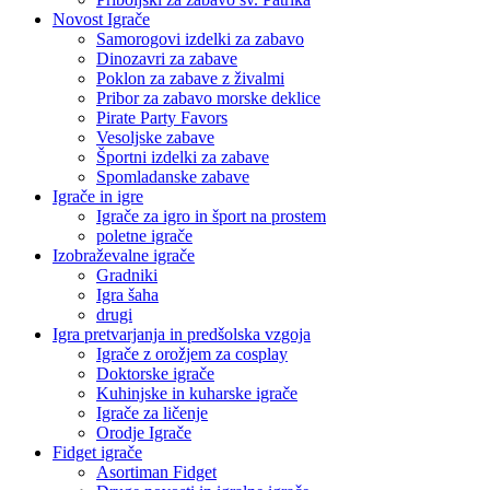
Novost Igrače
Samorogovi izdelki za zabavo
Dinozavri za zabave
Poklon za zabave z živalmi
Pribor za zabavo morske deklice
Pirate Party Favors
Vesoljske zabave
Športni izdelki za zabave
Spomladanske zabave
Igrače in igre
Igrače za igro in šport na prostem
poletne igrače
Izobraževalne igrače
Gradniki
Igra šaha
drugi
Igra pretvarjanja in predšolska vzgoja
Igrače z orožjem za cosplay
Doktorske igrače
Kuhinjske in kuharske igrače
Igrače za ličenje
Orodje Igrače
Fidget igrače
Asortiman Fidget