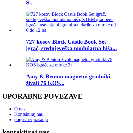
S...
727 kosov Block Castle Book Set
igrač, srednjeveška modularna hiša...
Amy & Benton magnetni gradniki
živali 76 KOS...
UPORABNE POVEZAVE
O nas
Kontaktiraj nas
pogosta vprašanja
kontaktiraj nas