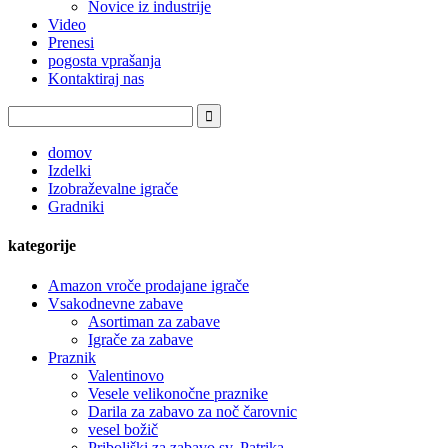
Novice iz industrije
Video
Prenesi
pogosta vprašanja
Kontaktiraj nas
domov
Izdelki
Izobraževalne igrače
Gradniki
kategorije
Amazon vroče prodajane igrače
Vsakodnevne zabave
Asortiman za zabave
Igrače za zabave
Praznik
Valentinovo
Vesele velikonočne praznike
Darila za zabavo za noč čarovnic
vesel božič
Priboljški za zabavo sv. Patrika