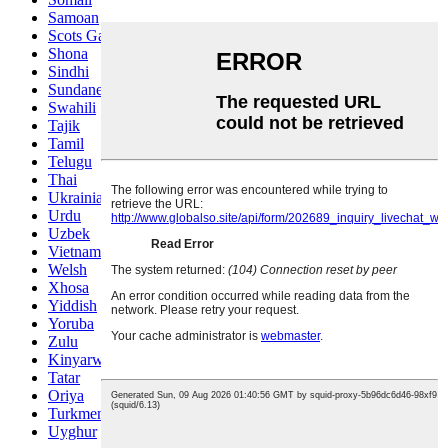
Samoan
Scots Gaelic
Shona
Sindhi
Sundanese
Swahili
Tajik
Tamil
Telugu
Thai
Ukrainian
Urdu
Uzbek
Vietnamese
Welsh
Xhosa
Yiddish
Yoruba
Zulu
Kinyarwanda
Tatar
Oriya
Turkmen
Uyghur